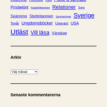
Personligt
Nyutkommet
Poesi
Relationer
Prisbelönt
Sorg
Radioföljetongen
Sverige
Spänning
Storbritannien
Summeringar
Ungdomsböcker
USA
Uppväxt
Tonår
Utläst
Vill läsa
Vänskap
Arkiv
A
r
k
i
Senaste kommentarerna
v