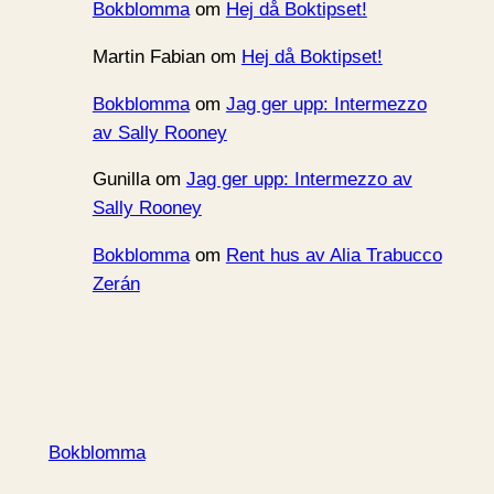
Bokblomma
om
Hej då Boktipset!
Martin Fabian
om
Hej då Boktipset!
Bokblomma
om
Jag ger upp: Intermezzo
av Sally Rooney
Gunilla
om
Jag ger upp: Intermezzo av
Sally Rooney
Bokblomma
om
Rent hus av Alia Trabucco
Zerán
Bokblomma