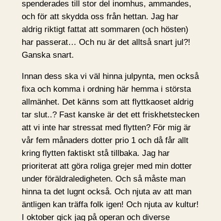
spenderades till stor del inomhus, ammandes,
och för att skydda oss från hettan. Jag har
aldrig riktigt fattat att sommaren (och hösten)
har passerat… Och nu är det alltså snart jul?!
Ganska snart.
Innan dess ska vi väl hinna julpynta, men också
fixa och komma i ordning här hemma i största
allmänhet. Det känns som att flyttkaoset aldrig
tar slut..? Fast kanske är det ett friskhetstecken
att vi inte har stressat med flytten? För mig är
vår fem månaders dotter prio 1 och då får allt
kring flytten faktiskt stå tillbaka. Jag har
prioriterat att göra roliga grejer med min dotter
under föräldraledigheten. Och så måste man
hinna ta det lugnt också. Och njuta av att man
äntligen kan träffa folk igen! Och njuta av kultur!
I oktober gick jag på operan och diverse