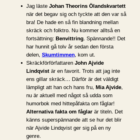
Jag läste
Johan Theorins
Ölandskvartett
när det begav sig och tyckte att den var så
bra! De hade en så fin blandning mellan
skräck och folktro. Nu kommer alltså en
fortsättning:
Benvittring
. Spännande!! Det
har hunnit gå tolv år sedan den första
delen,
Skumtimmen
, kom ut.
Skräckförförfattaren
John Ajvide
Lindqvist
är en favorit. Trots att jag inte
ens gillar skräck… Därför är det väldigt
lämpligt att han och hans fru,
Mia Ajvide
,
nu är aktuell med något så udda som
humorbok med hittepåfakta om fåglar!
Alternativa fakta om fåglar
är titeln. Det
känns superspännande att se hur det blir
när Ajvide Lindqvist ger sig på en ny
genre.