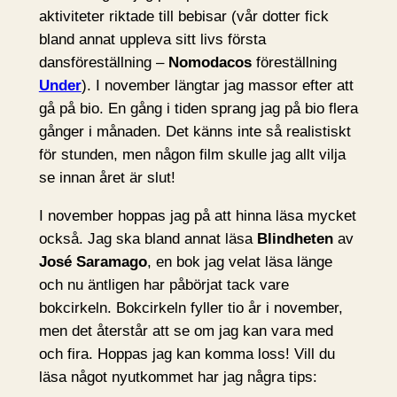
aktiviteter riktade till bebisar (vår dotter fick
bland annat uppleva sitt livs första
dansföreställning –
Nomodacos
föreställning
Under
). I november längtar jag massor efter att
gå på bio. En gång i tiden sprang jag på bio flera
gånger i månaden. Det känns inte så realistiskt
för stunden, men någon film skulle jag allt vilja
se innan året är slut!
I november hoppas jag på att hinna läsa mycket
också. Jag ska bland annat läsa
Blindheten
av
José Saramago
, en bok jag velat läsa länge
och nu äntligen har påbörjat tack vare
bokcirkeln. Bokcirkeln fyller tio år i november,
men det återstår att se om jag kan vara med
och fira. Hoppas jag kan komma loss! Vill du
läsa något nyutkommet har jag några tips: