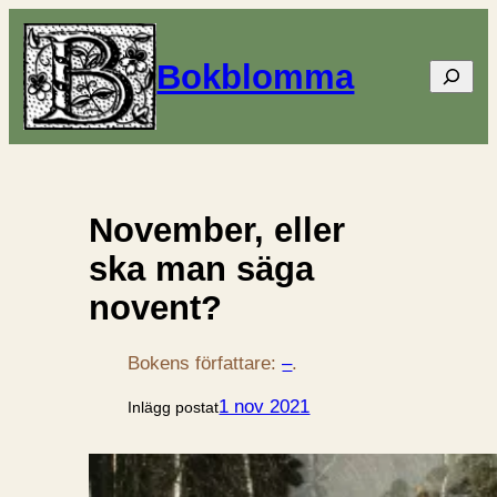
Bokblomma
Sök
November, eller
ska man säga
novent?
Bokens författare:
–
.
1 nov 2021
Inlägg postat