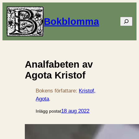
Bokblomma
Sök
Analfabeten av
Agota Kristof
Bokens författare:
Kristof,
Agota
.
18 aug 2022
Inlägg postat