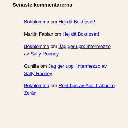
Senaste kommentarerna
v
Bokblomma
om
Hej då Boktipset!
Martin Fabian
om
Hej då Boktipset!
Bokblomma
om
Jag ger upp: Intermezzo
av Sally Rooney
Gunilla
om
Jag ger upp: Intermezzo av
Sally Rooney
Bokblomma
om
Rent hus av Alia Trabucco
Zerán