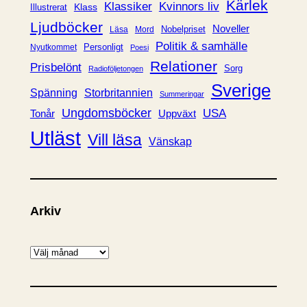
Kärlek
Klassiker
Kvinnors liv
Klass
Illustrerat
Ljudböcker
Noveller
Nobelpriset
Läsa
Mord
Politik & samhälle
Personligt
Nyutkommet
Poesi
Relationer
Prisbelönt
Sorg
Radioföljetongen
Sverige
Spänning
Storbritannien
Summeringar
Ungdomsböcker
USA
Uppväxt
Tonår
Utläst
Vill läsa
Vänskap
Arkiv
A
r
k
i