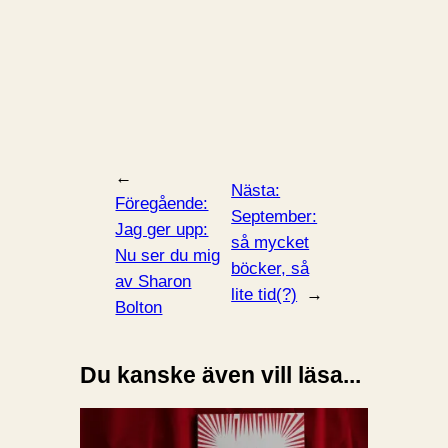
←
Nästa:
Föregående:
September:
Jag ger upp:
så mycket
Nu ser du mig
böcker, så
av Sharon
lite tid(?)
→
Bolton
Du kanske även vill läsa...