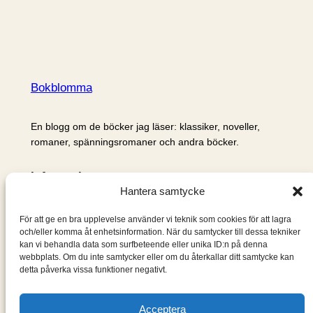
Bokblomma
En blogg om de böcker jag läser: klassiker, noveller,
romaner, spänningsromaner och andra böcker.
Information
Hantera samtycke
Cookie- och integritetspolicy
Om mig & om bloggen
För att ge en bra upplevelse använder vi teknik som cookies för att lagra
S
och/eller komma åt enhetsinformation. När du samtycker till dessa tekniker
kan vi behandla data som surfbeteende eller unika ID:n på denna
ö
webbplats. Om du inte samtycker eller om du återkallar ditt samtycke kan
k
detta påverka vissa funktioner negativt.
Acceptera