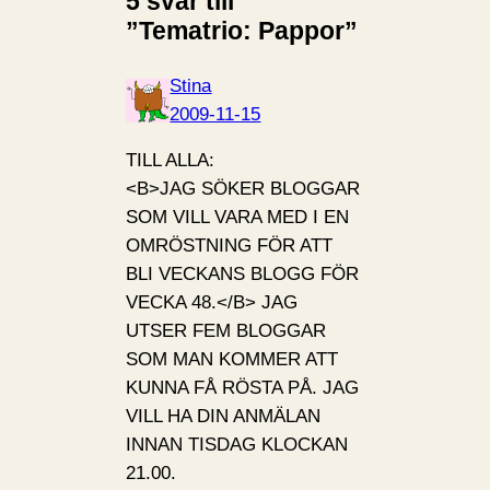
5 svar till
”Tematrio: Pappor”
Stina
2009-11-15
TILL
ALLA
:
<B>
JAG
SÖKER
BLOGGAR
SOM
VILL
VARA
MED
I EN
OMRÖSTNING FÖR
ATT
BLI
VECKANS
BLOGG
FÖR
VECKA
48.</B>
JAG
UTSER
FEM
BLOGGAR
SOM
MAN
KOMMER
ATT
KUNNA
FÅ RÖSTA PÅ.
JAG
VILL
HA
DIN
ANMÄLAN
INNAN
TISDAG
KLOCKAN
21.00.