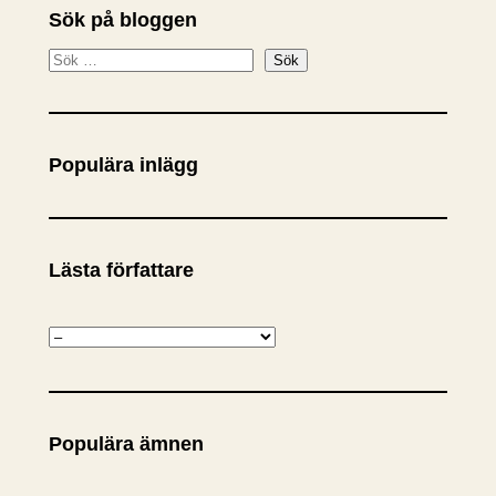
Sök på bloggen
S
Sök
ö
k
Populära inlägg
Lästa författare
K
a
t
e
Populära ämnen
g
o