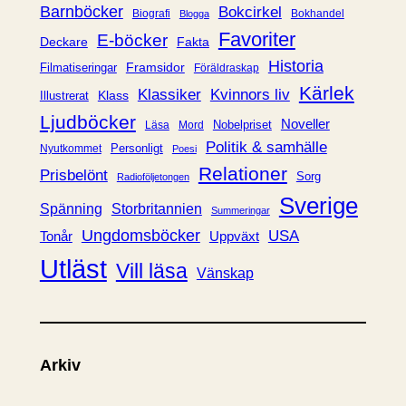
r
Barnböcker
Bokcirkel
Biografi
Bokhandel
Blogga
i
Favoriter
E-böcker
Deckare
Fakta
e
Historia
Framsidor
Filmatiseringar
Föräldraskap
r
Kärlek
Klassiker
Kvinnors liv
Klass
Illustrerat
Ljudböcker
Noveller
Nobelpriset
Läsa
Mord
Politik & samhälle
Personligt
Nyutkommet
Poesi
Relationer
Prisbelönt
Sorg
Radioföljetongen
Sverige
Spänning
Storbritannien
Summeringar
Ungdomsböcker
USA
Uppväxt
Tonår
Utläst
Vill läsa
Vänskap
Arkiv