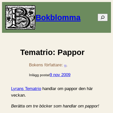
Bokblomma
Sök
Tematrio: Pappor
Bokens författare:
–
.
9 nov 2009
Inlägg postat
Lyrans Tematrio
handlar om pappor den här
veckan.
Berätta om tre böcker som handlar om pappor!