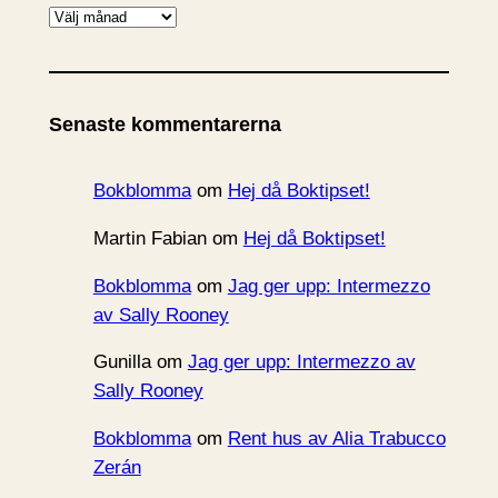
A
r
k
i
Senaste kommentarerna
v
Bokblomma
om
Hej då Boktipset!
Martin Fabian
om
Hej då Boktipset!
Bokblomma
om
Jag ger upp: Intermezzo
av Sally Rooney
Gunilla
om
Jag ger upp: Intermezzo av
Sally Rooney
Bokblomma
om
Rent hus av Alia Trabucco
Zerán