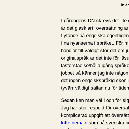
Inlä
I gårdagens DN skrevs det lite 
är det glasklart: översättning är
flytande på engelska egentlige
fina nyanserna i språket. För m
handlar till väldigt stor del om
originalspråk är det inte för läs
läsförståelse/hålla igång språk
jobbet så känner jag inte någon 
det ingen engelskspråkig skönlit
tyvärr väldigt sällan nu för tide
Sedan kan man väl i och för sig
Jag har stor respekt för översä
komplicerad uppgift att översä
kiffe demain
som på svenska hete