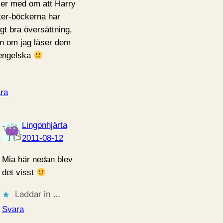
ler med om att Harry
ter-böckerna har
igt bra översättning,
n om jag läser dem
engelska
ra
Lingonhjärta
2011-08-12
Mia här nedan blev
det visst
Laddar in …
Svara