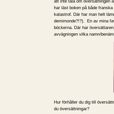
att inte tala om översätningen 
har läst boken på både franska
katastrof. Där har man helt läm
demimonde?!?). En av mina fav
böckerna. Där har översättaren,
avvägningen vilka namn/benämn
Hur förhåller du dig till översät
du översättningar?