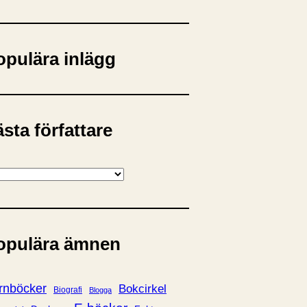
opulära inlägg
sta författare
opulära ämnen
rnböcker
Bokcirkel
Biografi
Blogga