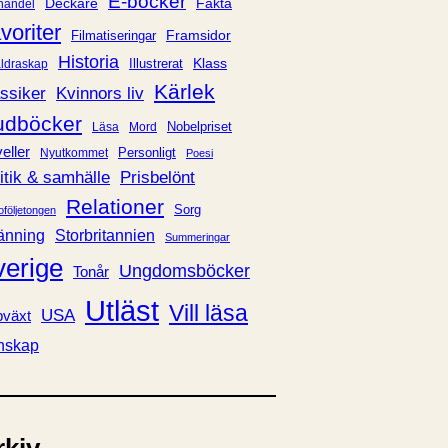
E-böcker
Deckare
Fakta
handel
voriter
Framsidor
Filmatiseringar
Historia
Klass
ldraskap
Illustrerat
Kärlek
ssiker
Kvinnors liv
udböcker
Nobelpriset
Läsa
Mord
eller
Personligt
Nyutkommet
Poesi
itik & samhälle
Prisbelönt
Relationer
Sorg
oföljetongen
änning
Storbritannien
Summeringar
verige
Ungdomsböcker
Tonår
Utläst
Vill läsa
USA
växt
nskap