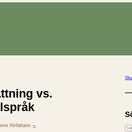
Slu
ttning vs.
alspråk
S
ens författare:
–
.
S