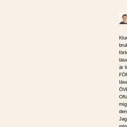
Klu
bru
för
läs
är 
FÖ
läs
ÖV
Ofta
mig
den
Jag
min