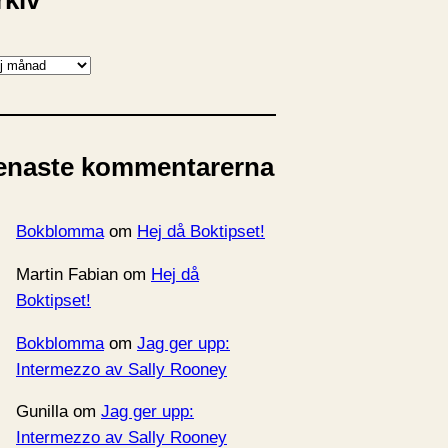
rkiv
enaste kommentarerna
Bokblomma
om
Hej då Boktipset!
Martin Fabian
om
Hej då
Boktipset!
Bokblomma
om
Jag ger upp:
Intermezzo av Sally Rooney
Gunilla
om
Jag ger upp:
Intermezzo av Sally Rooney