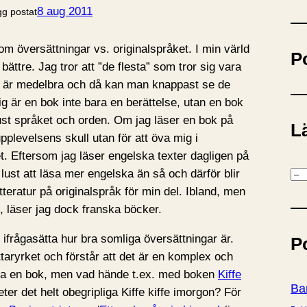
ö
8 aug 2011
gg postat
k
om översättningar vs. originalspråket. I min värld
P
 bättre. Jag tror att ”de flesta” som tror sig vara
n är medelbra och då kan man knappast se de
ig är en bok inte bara en berättelse, utan en bok
 just språket och orden. Om jag läser en bok på
Lä
upplevelsens skull utan för att öva mig i
et. Eftersom jag läser engelska texter dagligen på
K
lust att läsa mer engelska än så och därför blir
a
teratur på originalspråk för min del. Ibland, men
t
n, läser jag dock franska böcker.
e
 ifrågasätta hur bra somliga översättningar är.
P
g
ttaryrket och förstår att det är en komplex och
o
tta en bok, men vad hände t.ex. med boken
Kiffe
r
Ba
r det helt obegripliga Kiffe kiffe imorgon? För
i