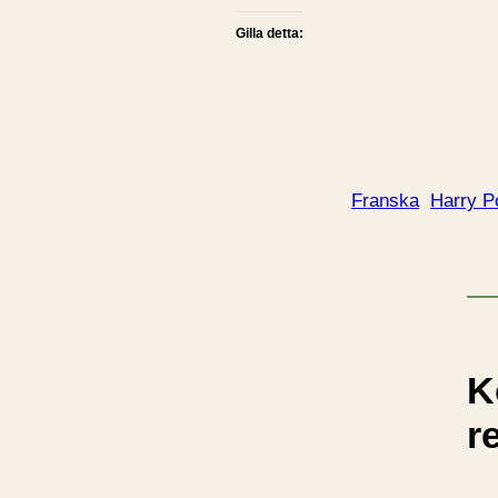
Gilla detta:
Franska
Harry P
K
r