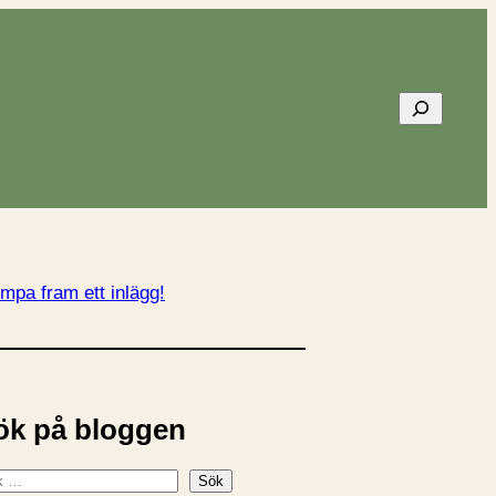
Sök
mpa fram ett inlägg!
ök på bloggen
Sök