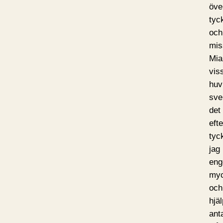
öve
tyck
och
mis
Mia
vis
huv
sve
det
eft
tyc
jag 
eng
myc
och
hjäl
anta