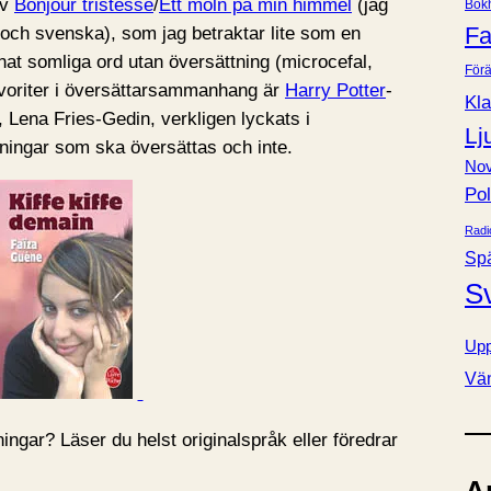
av
Bonjour tristesse
/
Ett moln på min himmel
(jag
Bok
e
Fa
 och svenska), som jag betraktar lite som en
r
nat somliga ord utan översättning (microcefal,
Förä
oriter i översättarsammanhang är
Harry Potter
-
Kla
 Lena Fries-Gedin, verkligen lyckats i
Lj
ingar som ska översättas och inte.
Nov
Pol
Radi
Sp
S
Upp
Vä
tningar? Läser du helst originalspråk eller föredrar