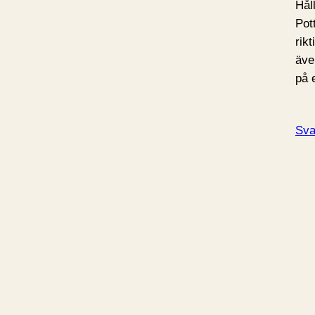
Hål
Pot
rikt
äve
på 
Sva