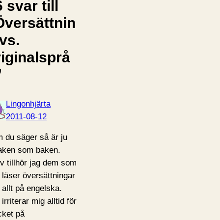
 svar till
Översättnin
vs.
riginalsprå
”
Lingonhjärta
2011-08-12
 du säger så är ju
ken som baken.
lv tillhör jag dem som
e läser översättningar
 allt på engelska.
irriterar mig alltid för
ket på