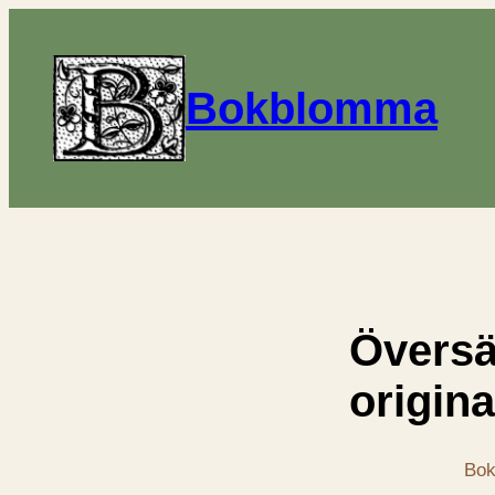
Bokblomma
Översä
origin
Bok