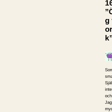
16
”
g 
o
k
Som
sma
Sjä
int
och
Jag 
myc