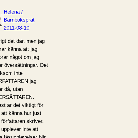
Helena /
Barnboksprat
2011-08-10
rigt det där, men jag
kar känna att jag
lorar något om jag
er översättningar. Det
liksom inte
RFATTAREN jag
er då, utan
ERSÄTTAREN.
st är det viktigt för
 att känna hur just
 författaren skriver.
 upplever inte att
a läsupplevelser blir