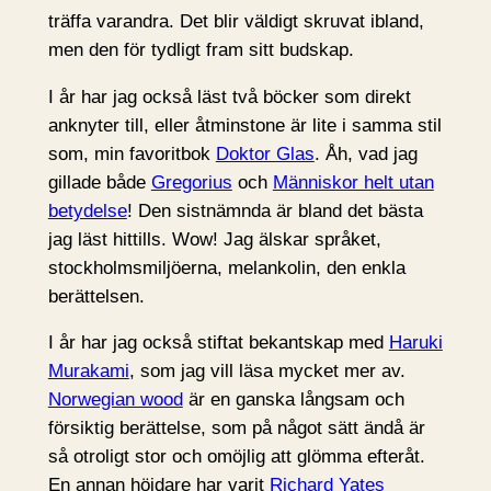
träffa varandra. Det blir väldigt skruvat ibland,
men den för tydligt fram sitt budskap.
I år har jag också läst två böcker som direkt
anknyter till, eller åtminstone är lite i samma stil
som, min favoritbok
Doktor Glas
. Åh, vad jag
gillade både
Gregorius
och
Människor helt utan
betydelse
! Den sistnämnda är bland det bästa
jag läst hittills. Wow! Jag älskar språket,
stockholmsmiljöerna, melankolin, den enkla
berättelsen.
I år har jag också stiftat bekantskap med
Haruki
Murakami
, som jag vill läsa mycket mer av.
Norwegian wood
är en ganska långsam och
försiktig berättelse, som på något sätt ändå är
så otroligt stor och omöjlig att glömma efteråt.
En annan höjdare har varit
Richard Yates