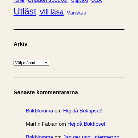
Ungdomsböcker
USA
Uppväxt
Tonår
Utläst
Vill läsa
Vänskap
Arkiv
A
r
k
i
Senaste kommentarerna
v
Bokblomma
om
Hej då Boktipset!
Martin Fabian
om
Hej då Boktipset!
Bokblomma
om
Jag ger upp: Intermezzo