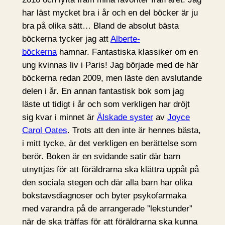
har läst mycket bra i år och en del böcker är ju
bra på olika sätt… Bland de absolut bästa
böckerna tycker jag att
Alberte-
böckerna
hamnar. Fantastiska klassiker om en
ung kvinnas liv i Paris! Jag började med de här
böckerna redan 2009, men läste den avslutande
delen i år. En annan fantastisk bok som jag
läste ut tidigt i år och som verkligen har dröjt
sig kvar i minnet är
Älskade syster
av
Joyce
Carol Oates
. Trots att den inte är hennes bästa,
i mitt tycke, är det verkligen en berättelse som
berör. Boken är en svidande satir där barn
utnyttjas för att föräldrarna ska klättra uppåt på
den sociala stegen och där alla barn har olika
bokstavsdiagnoser och byter psykofarmaka
med varandra på de arrangerade ”lekstunder”
när de ska träffas för att föräldrarna ska kunna