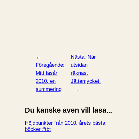
←
Nästa:
När
Föregående:
utsidan
Mitt läsår
räknas.
2010, en
Jättemycket.
summering
→
Du kanske även vill läsa...
Höjdpunkter från 2010, årets bästa
böcker #tbt