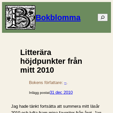
Bokblomma
Sök
Litterära
höjdpunkter från
mitt 2010
Bokens författare:
–
.
31 dec 2010
Inlägg postat
Jag hade tänkt fortsätta att summera mitt läsår
2010 och lyfta fram mina favoriter från året. Jag