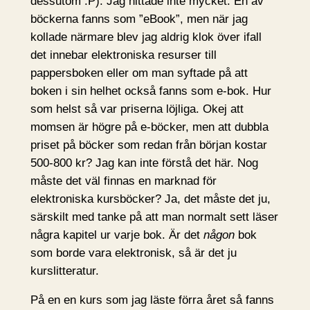
dessutom :P). Jag hittade inte mycket. En av
böckerna fanns som ”eBook”, men när jag
kollade närmare blev jag aldrig klok över ifall
det innebar elektroniska resurser till
pappersboken eller om man syftade på att
boken i sin helhet också fanns som e-bok. Hur
som helst så var priserna löjliga. Okej att
momsen är högre på e-böcker, men att dubbla
priset på böcker som redan från början kostar
500-800 kr? Jag kan inte förstå det här. Nog
måste det väl finnas en marknad för
elektroniska kursböcker? Ja, det måste det ju,
särskilt med tanke på att man normalt sett läser
några kapitel ur varje bok. Är det
någon
bok
som borde vara elektronisk, så är det ju
kurslitteratur.
På en en kurs som jag läste förra året så fanns