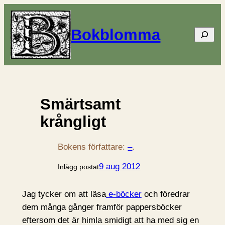
Bokblomma
Sök
Smärtsamt
krångligt
Bokens författare:
–
.
9 aug 2012
Inlägg postat
Jag tycker om att läsa
e-böcker
och föredrar
dem många gånger framför pappersböcker
eftersom det är himla smidigt att ha med sig en