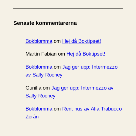
r
k
i
Senaste kommentarerna
v
Bokblomma
om
Hej då Boktipset!
Martin Fabian
om
Hej då Boktipset!
Bokblomma
om
Jag ger upp: Intermezzo
av Sally Rooney
Gunilla
om
Jag ger upp: Intermezzo av
Sally Rooney
Bokblomma
om
Rent hus av Alia Trabucco
Zerán