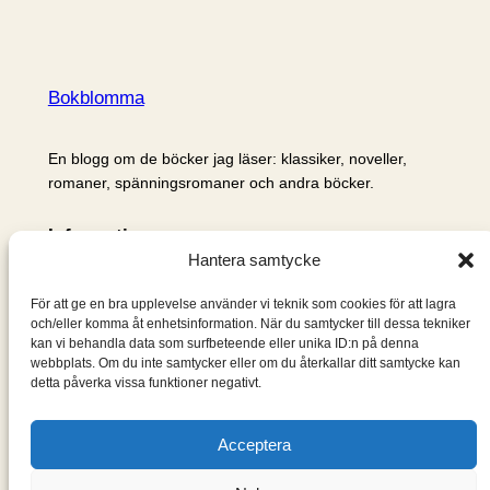
Bokblomma
En blogg om de böcker jag läser: klassiker, noveller,
romaner, spänningsromaner och andra böcker.
Information
Hantera samtycke
Cookie- och integritetspolicy
Om mig & om bloggen
För att ge en bra upplevelse använder vi teknik som cookies för att lagra
S
och/eller komma åt enhetsinformation. När du samtycker till dessa tekniker
kan vi behandla data som surfbeteende eller unika ID:n på denna
ö
webbplats. Om du inte samtycker eller om du återkallar ditt samtycke kan
k
detta påverka vissa funktioner negativt.
Acceptera