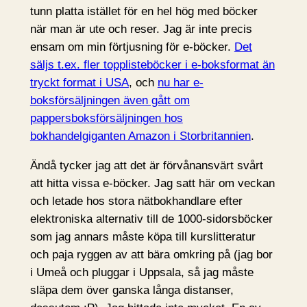
tunn platta istället för en hel hög med böcker
när man är ute och reser. Jag är inte precis
ensam om min förtjusning för e-böcker.
Det
säljs t.ex. fler topplisteböcker i e-boksformat än
tryckt format i USA
, och
nu har e-
boksförsäljningen även gått om
pappersboksförsäljningen hos
bokhandelgiganten Amazon i Storbritannien
.
Ändå tycker jag att det är förvånansvärt svårt
att hitta vissa e-böcker. Jag satt här om veckan
och letade hos stora nätbokhandlare efter
elektroniska alternativ till de 1000-sidorsböcker
som jag annars måste köpa till kurslitteratur
och paja ryggen av att bära omkring på (jag bor
i Umeå och pluggar i Uppsala, så jag måste
släpa dem över ganska långa distanser,