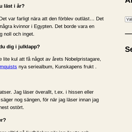
A
 läst i år?
 Det var farligt nära att den förblev outläst… Det
A
 några kvinnor i Egypten. Det borde vara en
r
 noll och inget.
k
i
du dig i julklapp?
S
v
e lite kul att få något av årets Nobelpristagare,
ömquists
nya seriealbum, Kunskapens frukt .
ser. Jag läser överallt, t.ex. i hissen eller
äger nog sängen, för när jag läser innan jag
est ostört.
er?