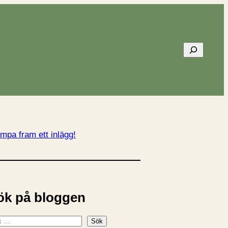
Sök
mpa fram ett inlägg!
ök på bloggen
Sök