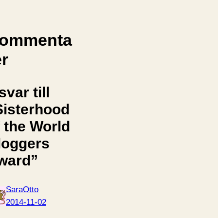
ommenta
er
svar till
Sisterhood
f the World
loggers
ward”
SaraOtto
2014-11-02