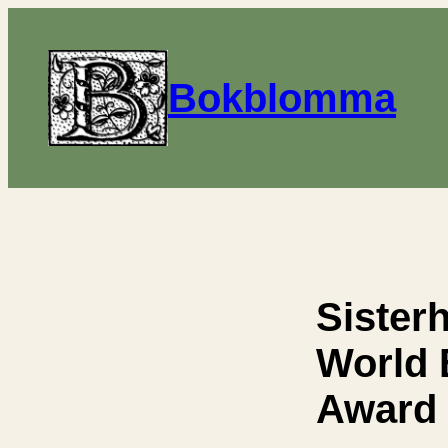
Bokblomma
Sister
World 
Award