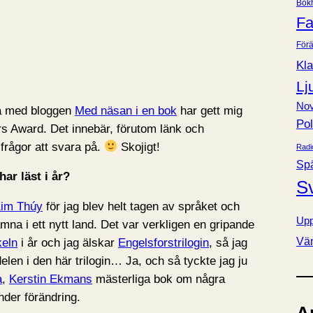
Bok
e
Fa
r
Förä
Kla
Lj
Nov
 med bloggen
Med näsan i en bok
har gett mig
Pol
rs Award. Det innebär, förutom länk och
 frågor att svara på.
Skojigt!
Radi
Sp
har läst i år?
S
im Thúy
för jag blev helt tagen av språket och
Upp
mna i ett nytt land. Det var verkligen en gripande
Vä
eln
i år och jag älskar
Engelsforstrilogin
, så jag
elen i den här trilogin… Ja, och så tyckte jag ju
a
,
Kerstin Ekmans
mästerliga bok om några
nder förändring.