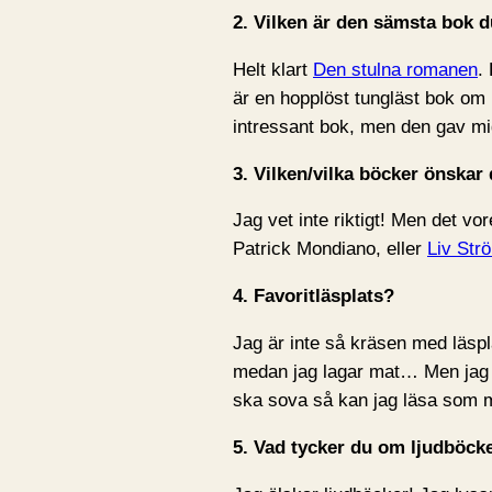
2. Vilken är den sämsta bok du
Helt klart
Den stulna romanen
.
är en hopplöst tungläst bok om
intressant bok, men den gav mig
3. Vilken/vilka böcker önskar 
Jag vet inte riktigt! Men det vor
Patrick Mondiano, eller
Liv Str
4. Favoritläsplats?
Jag är inte så kräsen med läsplat
medan jag lagar mat… Men jag s
ska sova så kan jag läsa som m
5. Vad tycker du om ljudböck