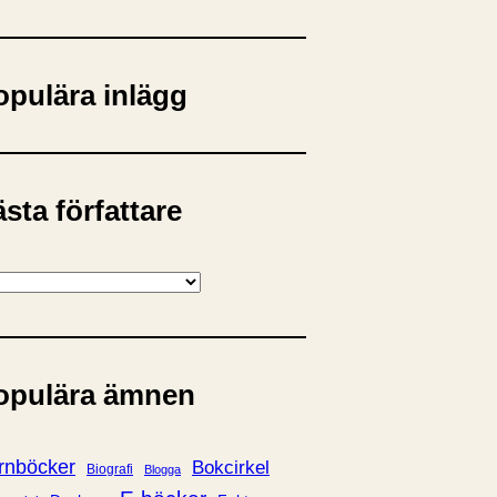
opulära inlägg
sta författare
opulära ämnen
rnböcker
Bokcirkel
Biografi
Blogga