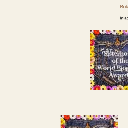
Bok
Inlä