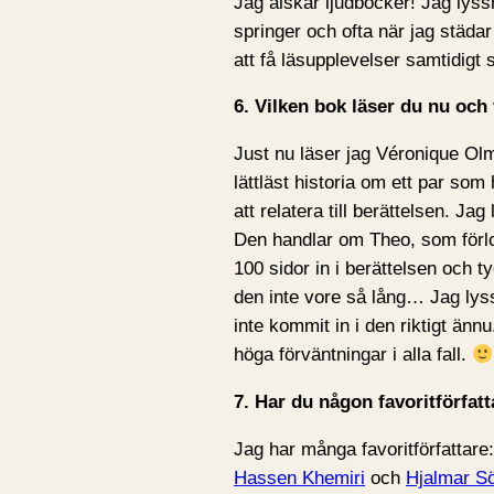
Jag älskar ljudböcker! Jag lyssn
springer och ofta när jag städa
att få läsupplevelser samtidigt
6. Vilken bok läser du nu oc
Just nu läser jag Véronique Olmi
lättläst historia om ett par som
att relatera till berättelsen. Ja
Den handlar om Theo, som förlo
100 sidor in i berättelsen och ty
den inte vore så lång… Jag ly
inte kommit in i den riktigt änn
höga förväntningar i alla fall.
7. Har du någon favoritförfat
Jag har många favoritförfattare
Hassen Khemiri
och
Hjalmar S