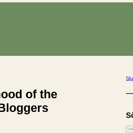
Slu
hood of the
Bloggers
S
S