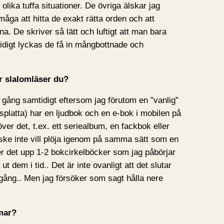
olika tuffa situationer. De övriga älskar jag
måga att hitta de exakt rätta orden och att
na. De skriver så lätt och luftigt att man bara
idigt lyckas de få in mångbottnade och
er slalomläser du?
å gång samtidigt eftersom jag förutom en ”vanlig”
splatta) har en ljudbok och en e-bok i mobilen på
över det, t.ex. ett seriealbum, en fackbok eller
e inte vill plöja igenom på samma sätt som en
r det upp 1-2 bokcirkelböcker som jag påbörjar
a ut dem i tid.. Det är inte ovanligt att det slutar
gång.. Men jag försöker som sagt hålla nere
mar?