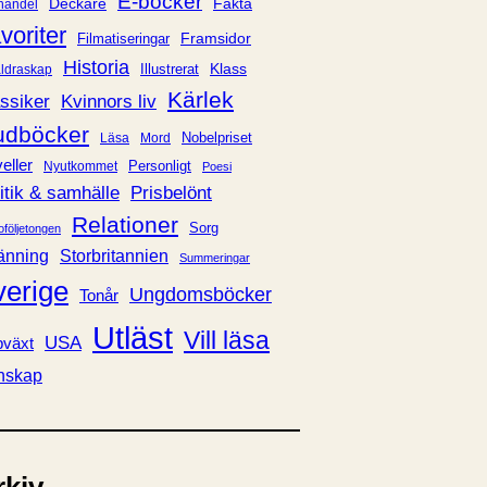
E-böcker
Deckare
Fakta
handel
voriter
Framsidor
Filmatiseringar
Historia
Klass
ldraskap
Illustrerat
Kärlek
ssiker
Kvinnors liv
udböcker
Nobelpriset
Läsa
Mord
eller
Personligt
Nyutkommet
Poesi
itik & samhälle
Prisbelönt
Relationer
Sorg
oföljetongen
änning
Storbritannien
Summeringar
verige
Ungdomsböcker
Tonår
Utläst
Vill läsa
USA
växt
nskap