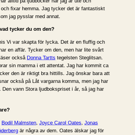
ar alltid på ljudböcker när jag är ute och
r och fixar hemma. Jag tycker det är fantastiskt
 som jag pysslar med annat.
h vad tycker du om den?
s Vi var skapta för lycka. Det är en fluffig och
 har en affär. Tycker om den, men har lite svårt
g läser också
Donna Tartts
tegelsten Steglitsan.
rar sin mamma i ett attentat. Jag har kommit ca
cker den är riktigt bra hittills. Jag önskar bara att
ssnar också på Låt vargarna komma, men jag har
u. Den vann Stora ljudbokspriset i år, så jag har
tare?
:
Bodil Malmsten
,
Joyce Carol Oates
,
Jonas
öderberg
är några av dem. Oates älskar jag för