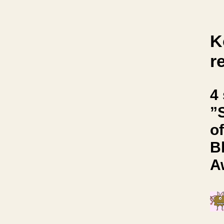
K
r
4 
”
o
B
A