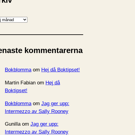
rkiv
enaste kommentarerna
Bokblomma
om
Hej då Boktipset!
Martin Fabian
om
Hej då
Boktipset!
Bokblomma
om
Jag ger upp:
Intermezzo av Sally Rooney
Gunilla
om
Jag ger upp:
Intermezzo av Sally Rooney