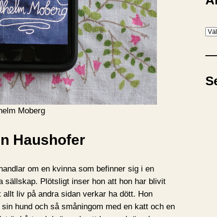
A
A
r
k
i
S
v
lhelm Moberg
en Haushofer
andlar om en kvinna som befinner sig i en
ällskap. Plötsligt inser hon att hon har blivit
allt liv på andra sidan verkar ha dött. Hon
 med sin hund och så småningom med en katt och en