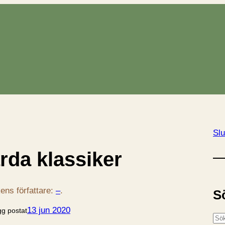
Slu
rda klassiker
ens författare:
–
.
S
13 jun 2020
gg postat
S