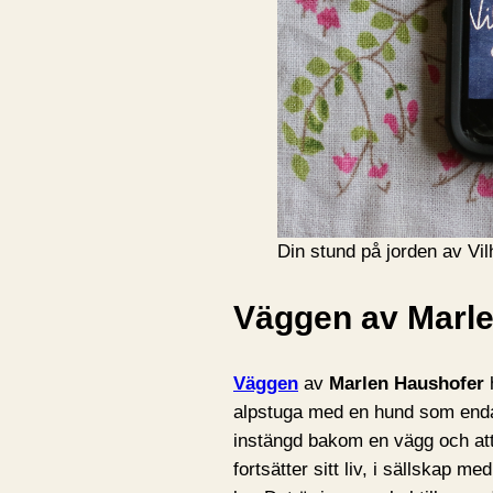
Din stund på jorden av Vi
Väggen av Marl
Väggen
av
Marlen Haushofer
h
alpstuga med en hund som enda s
instängd bakom en vägg och att 
fortsätter sitt liv, i sällskap