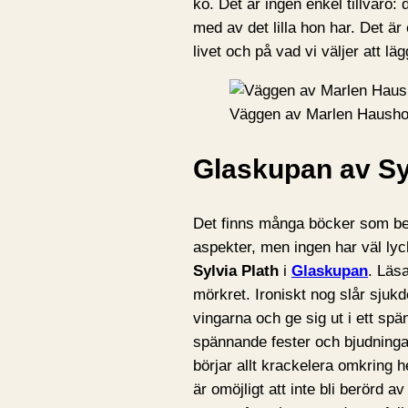
ko. Det är ingen enkel tillvaro:
med av det lilla hon har. Det 
livet och på vad vi väljer att läg
Väggen av Marlen Hausho
Glaskupan av Sy
Det finns många böcker som bes
aspekter, men ingen har väl l
Sylvia Plath
i
Glaskupan
. Läs
mörkret. Ironiskt nog slår sjukd
vingarna och ge sig ut i ett spä
spännande fester och bjudningar
börjar allt krackelera omkring h
är omöjligt att inte bli berörd 