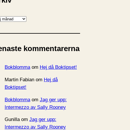
rkiv
enaste kommentarerna
Bokblomma
om
Hej då Boktipset!
Martin Fabian
om
Hej då
Boktipset!
Bokblomma
om
Jag ger upp:
Intermezzo av Sally Rooney
Gunilla
om
Jag ger upp:
Intermezzo av Sally Rooney