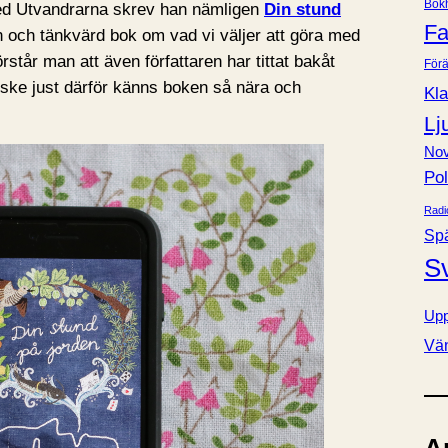
Bok
med Utvandrarna skrev han nämligen
Din stund
e
Fa
fin och tänkvärd bok om vad vi väljer att göra med
r
rstår man att även författaren har tittat bakåt
Förä
nske just därför känns boken så nära och
Kla
Lj
Nov
Pol
Radi
Sp
S
Upp
Vä