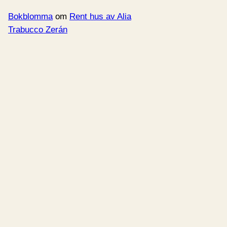
Bokblomma
om
Rent hus av Alia
Trabucco Zerán