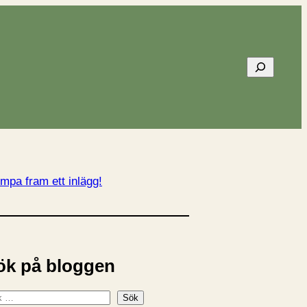
Sök
mpa fram ett inlägg!
ök på bloggen
Sök