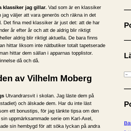
ö
 klassiker jag gillar.
Vad som är en klassiker
k
jag väljer att vara generös och räkna in det
 Det fina med klassiker är just det: att de har
P
er år efter år och att de aldrig blir riktigt
heller aldrig blir riktigt aktuella. De bara finns
an hittar liksom inte nätbutiker totalt tapetserade
man hittar dem sällan i apparnas topplistor.
Lä
nnelse då och då.
K
rden av Vilhelm Moberg
a
t
gs
Utvandrarsvit i skolan. Jag läste dem på
e
P
stadiet) och älskade dem. Har du inte läst
g
om ett bonustips, för jag tänkte tipsa om den
o
sin uppmärksammade serie om Karl-Axel,
r
Ba
ade sin hembygd för att söka lyckan på andra
i