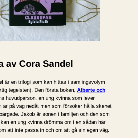
h
a av Cora Sandel
el
är en trilogi som kan hittas i samlingsvolym
iktig tegelsten). Den första boken,
Alberte och
ens huvudperson, en ung kvinna som lever i
om är på väg nedåt men som försöker hålla skenet
lbärgade. Jakob är sonen i familjen och den som
ad kan en ung kvinna drömma om i en sådan här
k om att inte passa in och om att gå sin egen väg.