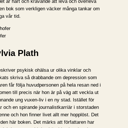
 det är hårt och krävande att leva och överleva
är en bok som verkligen väcker många tankar om
ga vår tid.
fer
lvia Plath
kriver psykisk ohälsa ur olika vinklar och
yckats skriva så drabbande om depression som
aren får följa huvudpersonen på hela resan ned i
omen till precis när hon är på väg att veckla ut
nnande ung vuxen-liv i en ny stad. Istället för
 och en spirande journalistkarriär i storstaden
enne och hon finner livet allt mer hopplöst. Det
av den här boken. Det märks att författaren har