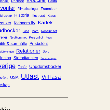
E-böcker
Deckare
Fakta
handel
voriter
Framsidor
Filmatiseringar
Historia
Klass
ldraskap
Illustrerat
Kärlek
ssiker
Kvinnors liv
udböcker
Nobelpriset
Läsa
Mord
eller
Personligt
Nyutkommet
Poesi
itik & samhälle
Prisbelönt
Relationer
Sorg
oföljetongen
änning
Storbritannien
Summeringar
verige
Ungdomsböcker
Tonår
Utläst
Vill läsa
USA
växt
nskap