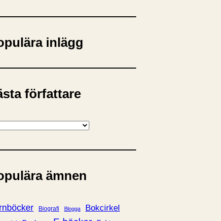
opulära inlägg
sta författare
opulära ämnen
rnböcker
Bokcirkel
Biografi
Blogga