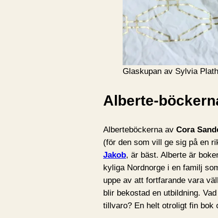
Glaskupan av Sylvia Plat
Alberte-böckern
Alberteböckerna av
Cora Sand
(för den som vill ge sig på en r
Jakob
, är bäst. Alberte är bok
kyliga Nordnorge i en familj s
uppe av att fortfarande vara vä
blir bekostad en utbildning. V
tillvaro? En helt otroligt fin bo