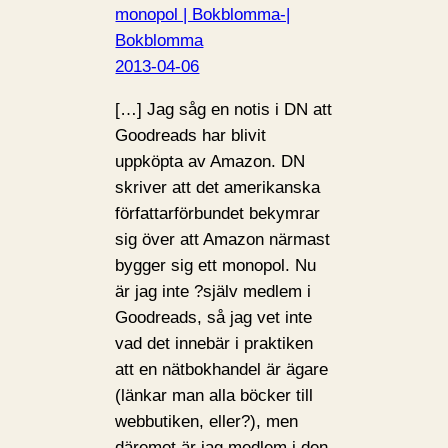
monopol | Bokblomma-|
Bokblomma
2013-04-06
[…] Jag såg en notis i DN att
Goodreads har blivit
uppköpta av Amazon. DN
skriver att det amerikanska
författarförbundet bekymrar
sig över att Amazon närmast
bygger sig ett monopol. Nu
är jag inte ?själv medlem i
Goodreads, så jag vet inte
vad det innebär i praktiken
att en nätbokhandel är ägare
(länkar man alla böcker till
webbutiken, eller?), men
däremot är jag medlem i den