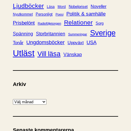
Ljudböcker
Noveller
Nobelpriset
Läsa
Mord
Politik & samhälle
Personligt
Nyutkommet
Poesi
Relationer
Prisbelönt
Sorg
Radioföljetongen
Sverige
Spänning
Storbritannien
Summeringar
Ungdomsböcker
USA
Uppväxt
Tonår
Utläst
Vill läsa
Vänskap
Arkiv
A
r
k
i
Senaste kommentarerna