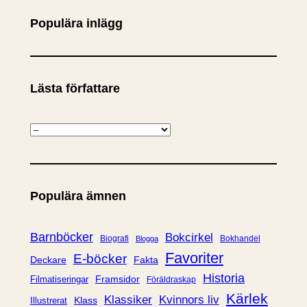
Populära inlägg
Lästa författare
K
a
t
e
Populära ämnen
g
o
r
Barnböcker
Bokcirkel
Biografi
Bokhandel
Blogga
i
Favoriter
E-böcker
Deckare
Fakta
e
Historia
Framsidor
Filmatiseringar
Föräldraskap
r
Kärlek
Klassiker
Kvinnors liv
Klass
Illustrerat