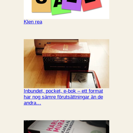
Klen rea
Inbundet, pocket, e-bok – ett format
har nog sämre förutsättningar än de
andra…