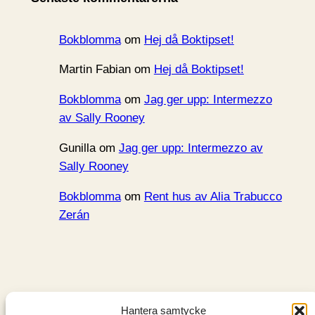
v
Bokblomma
om
Hej då Boktipset!
Martin Fabian
om
Hej då Boktipset!
Bokblomma
om
Jag ger upp: Intermezzo
av Sally Rooney
Gunilla
om
Jag ger upp: Intermezzo av
Sally Rooney
Bokblomma
om
Rent hus av Alia Trabucco
Zerán
Hantera samtycke