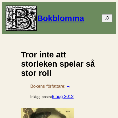
Bokblomma
Sök
Tror inte att
storleken spelar så
stor roll
Bokens författare:
–
.
8 aug 2012
Inlägg postat