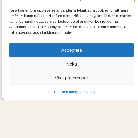
Bokblomma
För att ge en bra upplevelse använder vi teknik som cookies för att lagra
och/eller komma åt enhetsinformation. När du samtycker till dessa tekniker
En blogg om de böcker jag läser: klassiker, noveller,
kan vi behandla data som surfbeteende eller unika ID:n på denna
romaner, spänningsromaner och andra böcker.
webbplats. Om du inte samtycker eller om du återkallar ditt samtycke kan
detta påverka vissa funktioner negativt.
Information
Acceptera
Cookie- och integritetspolicy
Om mig & om bloggen
Neka
S
ö
Visa preferenser
k
Cookie- och integritetspolicy
Designad med
WordPress