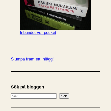
Inbundet vs. pocket
Slumpa fram ett inlägg!
Sök på bloggen
S
Sök
ö
k