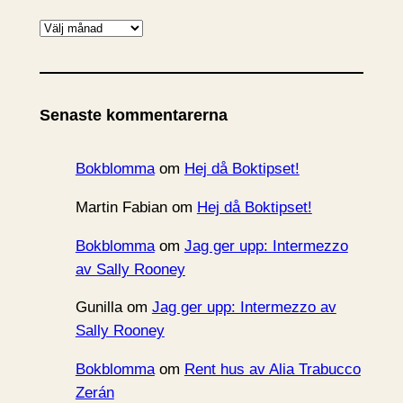
A
r
k
i
Senaste kommentarerna
v
Bokblomma
om
Hej då Boktipset!
Martin Fabian
om
Hej då Boktipset!
Bokblomma
om
Jag ger upp: Intermezzo
av Sally Rooney
Gunilla
om
Jag ger upp: Intermezzo av
Sally Rooney
Bokblomma
om
Rent hus av Alia Trabucco
Zerán