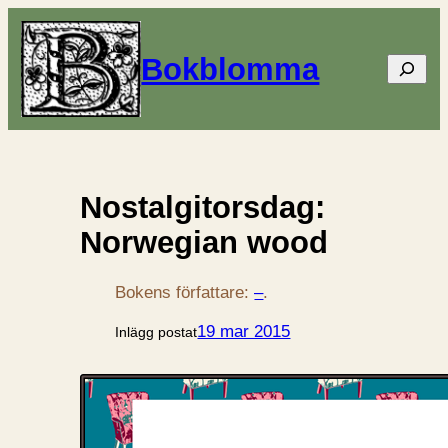
Bokblomma
Sök
Nostalgitorsdag:
Norwegian wood
Bokens författare:
–
.
19 mar 2015
Inlägg postat