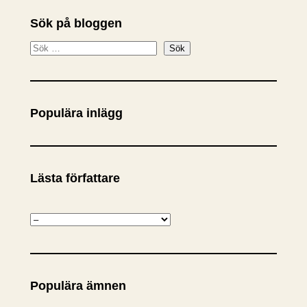
Sök på bloggen
S
Sök
ö
k
Populära inlägg
Lästa författare
K
a
t
e
Populära ämnen
g