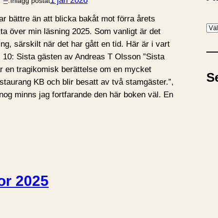
:
–
.
1 jan 2026
Inlägg postat
r bättre än att blicka bakåt mot förra årets
A
ta över min läsning 2025. Som vanligt är det
r
ng, särskilt när det har gått en tid. Här är i vart
k
ats 10: Sista gästen av Andreas T Olsson ”Sista
i
r en tragikomisk berättelse om en mycket
S
v
aurang KB och blir besatt av två stamgäster.”,
 nog minns jag fortfarande den här boken väl. En
ror 2025