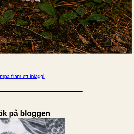
mpa fram ett inlägg!
ök på bloggen
Sök