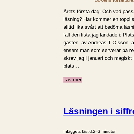
Bokens författare
Årets första dag! Och vad passa
läsning? Här kommer en topplis
alltid lika svårt att bedöma läsni
fall den lista jag landade i: Pl
gästen, av Andreas T Olsson, ä
ensam man som serverar på rest
skrev jag i januari och magiskt
plats…
Läs mer
Läsningen i siff
Inläggets lästid:
2–3 minuter