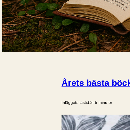
Årets bästa böc
Inläggets lästid:
3–5 minuter