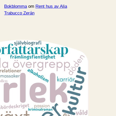
Bokblomma
om
Rent hus av Alia
Trabucco Zerán